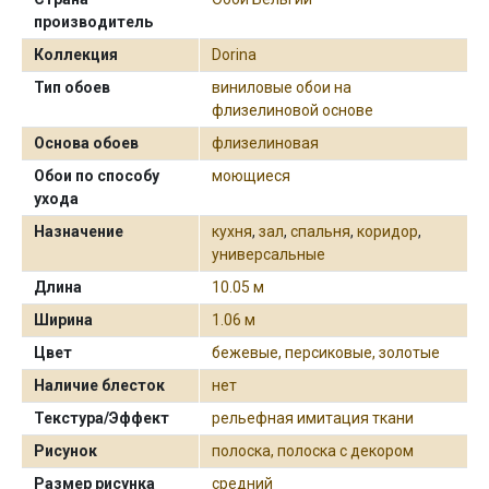
производитель
Коллекция
Dorina
Тип обоев
виниловые обои на
флизелиновой основе
Основа обоев
флизелиновая
Обои по способу
моющиеся
ухода
Назначение
кухня
,
зал
,
спальня
,
коридор
,
универсальные
Длина
10.05 м
Ширина
1.06 м
Цвет
бежевые, персиковые, золотые
Наличие блесток
нет
Текстура/Эффект
рельефная имитация ткани
Рисунок
полоска, полоска с декором
Размер рисунка
средний