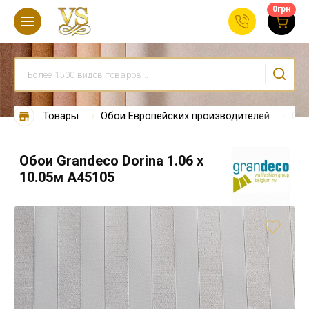
0
грн
Товары
Обои Европейских производителей
Обо
Обои Grandeco Dorina 1.06 х
10.05м А45105