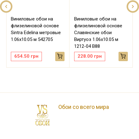
Виниловые обои на
Виниловые обои на
флизелиновой основе
флизелиновой основе
Sintra Edelina метровые
Славянские обои
м
1.06х10.05 м 542705
Виртуоз 1.06х10.05 м
1212-04 В88
654.50
грн
228.00
грн
Обои со всего мира