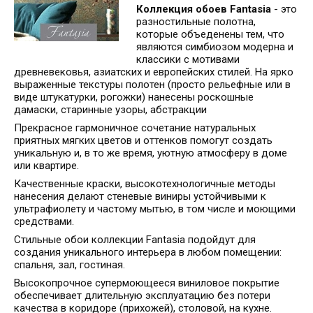
Коллекция обоев Fantasia
- это
разностильные полотна,
которые объеденены тем, что
являются симбиозом модерна и
классики с мотивами
древневековья, азиатских и европейских стилей. На ярко
выраженные текстуры полотен (просто рельефные или в
виде штукатурки, рогожки) нанесены роскошные
дамаски, старинные узоры, абстракции
Прекрасное гармоничное сочетание натуральных
приятных мягких цветов и оттенков помогут создать
уникальную и, в то же время, уютную атмосферу в доме
или квартире.
Качественные краски, высокотехнологичные методы
нанесения делают стеневые виниры устойчивыми к
ультрафиолету и частому мытью, в том числе и моющими
средствами.
Стильные обои коллекции Fantasia подойдут для
создания уникального интерьера в любом помещении:
спальня, зал, гостиная.
Высокопрочное супермоющееся виниловое покрытие
обеспечивает длительную эксплуатацию без потери
качества в коридоре (прихожей), столовой, на кухне.