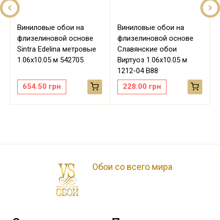
Виниловые обои на
Виниловые обои на
флизелиновой основе
флизелиновой основе
Sintra Edelina метровые
Славянские обои
м
1.06х10.05 м 542705
Виртуоз 1.06х10.05 м
1212-04 В88
654.50
грн
228.00
грн
Обои со всего мира