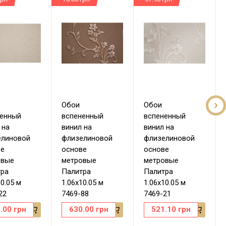
Обои
Обои
ненный
вспененный
вспененный
 на
винил на
винил на
елиновой
флизелиновой
флизелиновой
ве
основе
основе
овые
метровые
метровые
тра
Палитра
Палитра
10.05 м
1.06х10.05 м
1.06х10.05 м
22
7469-88
7469-21
.00
грн
630.00
грн
521.10
грн