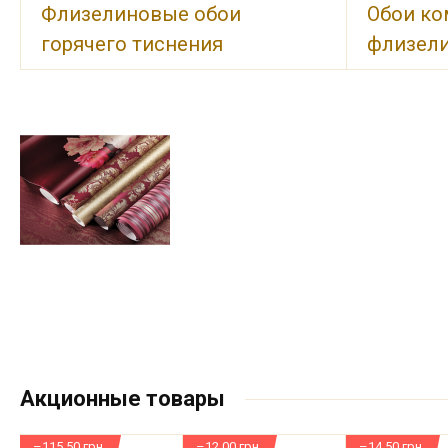
Флизелиновые обои
Обои ко
горячего тиснения
флизели
Акционные товары
–115.50 грн
–12.00 грн
–14.50 грн