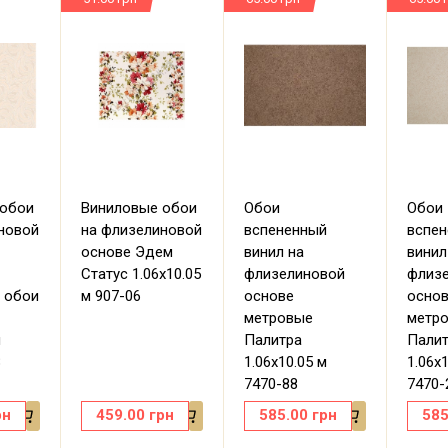
 обои
Виниловые обои
Обои
Обои
новой
на флизелиновой
вспененный
вспе
основе Эдем
винил на
винил
Статус 1.06х10.05
флизелиновой
флиз
 обои
м 907-06
основе
осно
метровые
метр
м
Палитра
Пали
8
1.06х10.05 м
1.06х
7470-88
7470-
рн
459.00
грн
585.00
грн
585