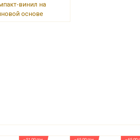
мпакт-винил на
новой основе
–51.00 грн
–65.00 грн
–65.00 