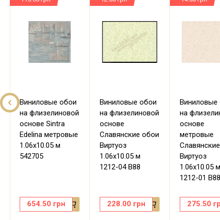
Виниловые обои
Виниловые обои
Виниловые
на флизелиновой
на флизелиновой
на флизели
основе Sintra
основе
основе
Edelina метровые
Славянские обои
метровые
1.06х10.05 м
Виртуоз
Славянские
542705
1.06х10.05 м
Виртуоз
1212-04 В88
1.06х10.05 
1212-01 В8
654.50
грн
228.00
грн
275.50
г