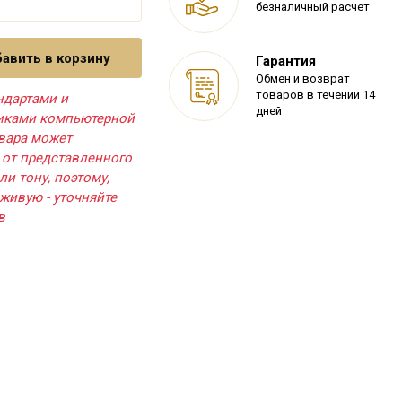
безналичный расчет
авить в корзину
Гарантия
Обмен и возврат
товаров в течении 14
ндартами и
дней
тиками компьютерной
овара может
 от представленного
ли тону, поэтому,
живую - уточняйте
в