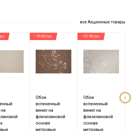
все Акционные товары
грн
–70.00 грн
–57.90 грн
–
Обои
Обои
ненный
вспененный
вспененный
 на
винил на
винил на
елиновой
флизелиновой
флизелиновой
ве
основе
основе
овые
метровые
метровые