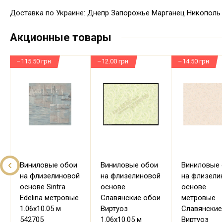
Доставка по Украине:
Днепр
Запорожье
Марганец
Никополь
Акционные товары
–115.50 грн
–12.00 грн
–14.50 грн
Виниловые обои
Виниловые обои
Виниловые
на флизелиновой
на флизелиновой
на флизели
основе Sintra
основе
основе
Edelina метровые
Славянские обои
метровые
1.06х10.05 м
Виртуоз
Славянские
542705
1.06х10.05 м
Виртуоз