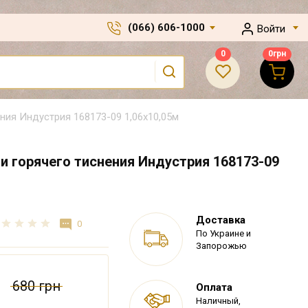
(066) 606-1000
Войти
0
0
грн
ия Индустрия 168173-09 1,06х10,05м
 горячего тиснения Индустрия 168173-09
Доставка
0
По Украине и
Запорожью
680 грн
Оплата
Наличный,