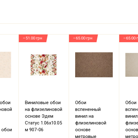
–51.00 грн
–65.00 грн
–65.00 
 обои
Виниловые обои
Обои
Обои
новой
на флизелиновой
вспененный
вспе
основе Эдем
винил на
винил
Статус 1.06х10.05
флизелиновой
флиз
 обои
м 907-06
основе
осно
метровые
метр