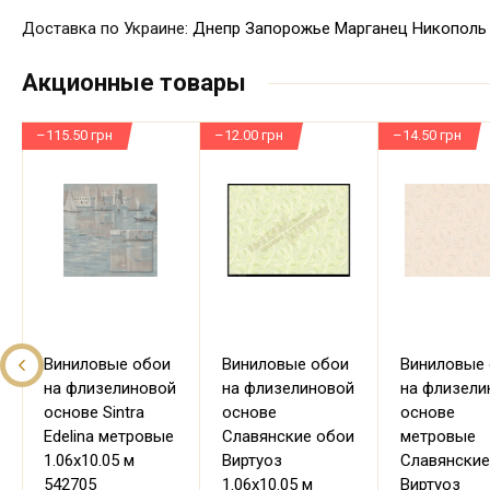
Доставка по Украине:
Днепр
Запорожье
Марганец
Никополь
Акционные товары
–115.50 грн
–12.00 грн
–14.50 грн
Виниловые обои
Виниловые обои
Виниловые
на флизелиновой
на флизелиновой
на флизели
основе Sintra
основе
основе
Edelina метровые
Славянские обои
метровые
1.06х10.05 м
Виртуоз
Славянские
542705
1.06х10.05 м
Виртуоз