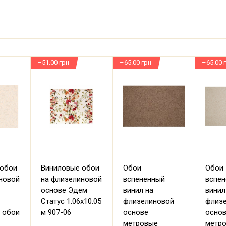
–51.00 грн
–65.00 грн
–65.00 
 обои
Виниловые обои
Обои
Обои
новой
на флизелиновой
вспененный
вспе
основе Эдем
винил на
винил
Статус 1.06х10.05
флизелиновой
флиз
 обои
м 907-06
основе
осно
метровые
метр