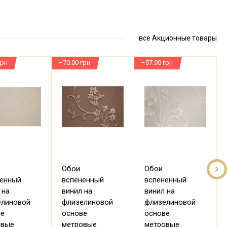
все Акционные товары
грн
–70.00 грн
–57.90 грн
–
Обои
Обои
ненный
вспененный
вспененный
 на
винил на
винил на
елиновой
флизелиновой
флизелиновой
ве
основе
основе
овые
метровые
метровые