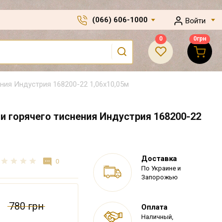
(066) 606-1000
Войти
0
0
грн
ия Индустрия 168200-22 1,06х10,05м
 горячего тиснения Индустрия 168200-22
Доставка
0
По Украине и
Запорожью
780 грн
Оплата
Наличный,