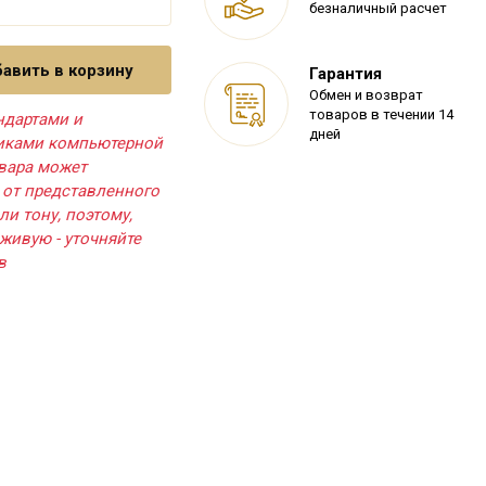
безналичный расчет
авить в корзину
Гарантия
Обмен и возврат
товаров в течении 14
ндартами и
дней
тиками компьютерной
овара может
 от представленного
ли тону, поэтому,
живую - уточняйте
в