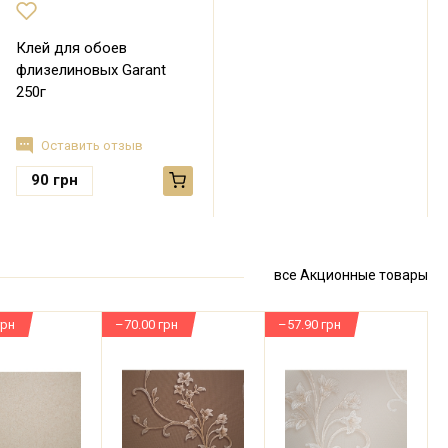
Клей для обоев
флизелиновых Garant
250г
Оставить отзыв
90
грн
все Акционные товары
грн
–70.00 грн
–57.90 грн
–