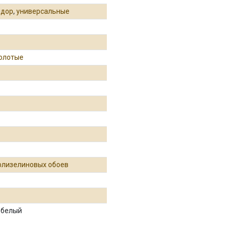
идор
,
универсальные
золотые
флизелиновых обоев
 белый