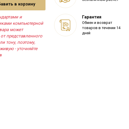
авить в корзину
ндартами и
Гарантия
Обмен и возврат
тиками компьютерной
товаров в течении 14
овара может
дней
 от представленного
ли тону, поэтому,
живую - уточняйте
в