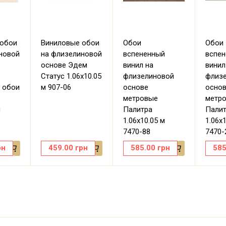
 обои
Виниловые обои
Обои
Обои
новой
на флизелиновой
вспененный
вспе
основе Эдем
винил на
винил
Статус 1.06х10.05
флизелиновой
флиз
 обои
м 907-06
основе
осно
метровые
метр
м
Палитра
Пали
8
1.06х10.05 м
1.06х
7470-88
7470-
рн
459.00
грн
585.00
грн
585