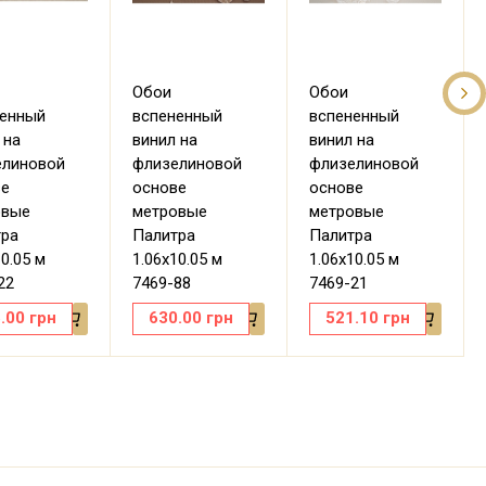
Обои
Обои
ненный
вспененный
вспененный
 на
винил на
винил на
елиновой
флизелиновой
флизелиновой
ве
основе
основе
овые
метровые
метровые
тра
Палитра
Палитра
10.05 м
1.06х10.05 м
1.06х10.05 м
22
7469-88
7469-21
.00
грн
630.00
грн
521.10
грн