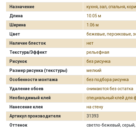
Назначение
кухня
,
зал
,
спальня
,
кор
Длина
10.05 м
Ширина
1.06 м
Цвет
бежевые, персиковые, 
Наличие блесток
нет
Текстура/Эффект
рельефная
Рисунок
без рисунка
Размер рисунка (текстуры)
мелкий
Особенности монтажа
без подбора рисунка
Удаление обоев
снимаются без остатка
Необходимый клей
специальный клей для 
Нанесение клея
на стену
Артикул производителя
31393
Оттенок
светло-бежевый, серый,