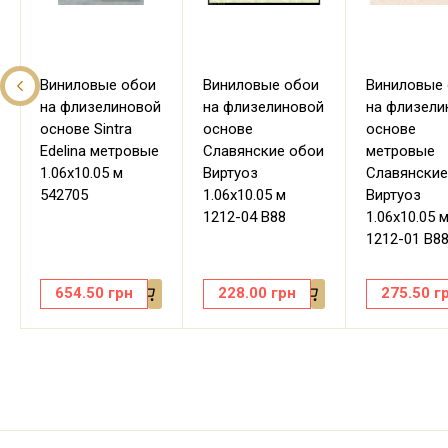
Виниловые обои
Виниловые обои
Виниловые
на флизелиновой
на флизелиновой
на флизели
основе Sintra
основе
основе
Edelina метровые
Славянские обои
метровые
1.06х10.05 м
Виртуоз
Славянские
542705
1.06х10.05 м
Виртуоз
1212-04 В88
1.06х10.05 
1212-01 В8
654.50
грн
228.00
грн
275.50
г