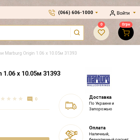
(066) 606-1000
Войти
0
0
грн
и Marburg Origin 1.06 х 10.05м 31393
 1.06 х 10.05м 31393
Доставка
0
По Украине и
Запорожью
Оплата
Наличный,
безналичный расчет