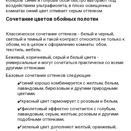
колеров: синие и голубые обои быстро выгорают под
воздействием ультрафиолета, в плохо освещенных
комнатах синий цвет отливает серым оттенком.
Сочетание цветов обойных полотен
Классическое сочетание оттенков - белый и черный,
светлый и темный и такой контраст относится не только к
обоям, но в целом к оформлению комнаты: обои,
текстиль, мебель.
Бежевый, коричневый, серый и белый цвета -
универсальные и могут сочетаться практически со всеми
другими оттенками.
Базовые сочетания оттенков следующие:
✔️синий хорошо комбинируется с желтым, белым,
лавандовым, бирюзовым и другими природными
цветами;
✔️красный цвет гармонирует с розовым и белым;
✔️фиолетовый эффектно сочетается с голубым,
лавандовым, серым, желтым, розовым и другими
подобными оттенками;
✔️зеленый цвет дополняют желтый, оранжевый,