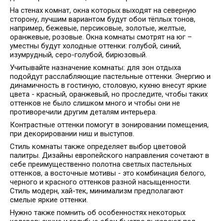
На стенах комнат, окна которых выходят на северную
сторону, лучшим вариантом будут обои тёплых тонов,
например, бежевые, персиковые, золотые, желтые,
оранжевые, розовые. Окна комнаты смотрят на юг –
уместны будут холодные оттенки: голубой, синий,
изумрудный, серо-голубой, бирюзовый.
Учитывайте назначение комнаты: для зон отдыха
подойдут расслабляющие пастельные оттенки. Энергию и
динамичность в гостиную, столовую, кухню внесут яркие
цвета - красный, оранжевый, но проследите, чтобы таких
оттенков не было слишком много и чтобы они не
противоречили другим деталям интерьера.
Контрастные оттенки помогут в зонировании помещения,
при декорировании ниш и выступов.
Стиль комнаты также определяет выбор цветовой
палитры. Дизайны европейского направления сочетают в
себе преимущественно полотна светлых пастельных
оттенков, а восточные мотивы - это комбинация белого,
черного и красного оттенков разной насыщенности.
Стиль модерн, хай-тек, минимализм предполагают
смелые яркие оттенки.
Нужно также помнить об особенностях некоторых