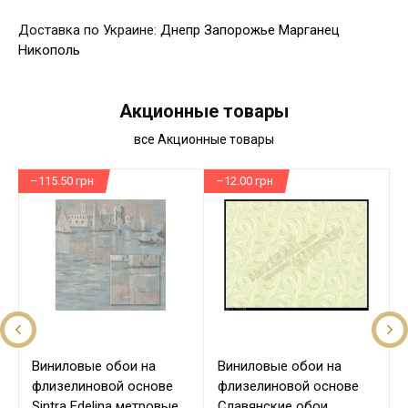
Доставка по Украине:
Днепр
Запорожье
Марганец
Никополь
Акционные товары
все Акционные товары
–115.50 грн
–12.00 грн
–
Виниловые обои на
Виниловые обои на
флизелиновой основе
флизелиновой основе
Sintra Edelina метровые
Славянские обои