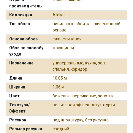
производитель
Коллекция
Atelier
Тип обоев
виниловые обои на флизелиновой
основе
Основа обоев
флизелиновая
Обои по способу
моющиеся
ухода
Назначение
универсальные
,
кухня
,
зал
,
спальня
,
коридор
Длина
10.05 м
Ширина
1.06 м
Цвет
бежевые, персиковые, золотые
Текстура/
рельефная эффект штукатурки
Эффект
Рисунок
под штукатурку
,
без рисунка
Размер рисунка
средний