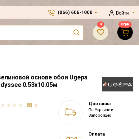
(066) 606-1000
Войти
0
0
грн
елиновой основе обои Ugepa
dyssee 0.53х10.05м
Доставка
0
По Украине и
Запорожью
Оплата