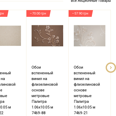
все Акционные товары
грн
–70.00 грн
–57.90 грн
–
Обои
Обои
ненный
вспененный
вспененный
 на
винил на
винил на
елиновой
флизелиновой
флизелиновой
ве
основе
основе
овые
метровые
метровые
тра
Палитра
Палитра
10.05 м
1.06х10.05 м
1.06х10.05 м
22
7469-88
7469-21