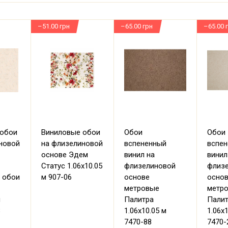
–51.00 грн
–65.00 грн
–65.00 
 обои
Виниловые обои
Обои
Обои
новой
на флизелиновой
вспененный
вспе
основе Эдем
винил на
винил
Статус 1.06х10.05
флизелиновой
флиз
 обои
м 907-06
основе
осно
метровые
метр
м
Палитра
Пали
8
1.06х10.05 м
1.06х
7470-88
7470-