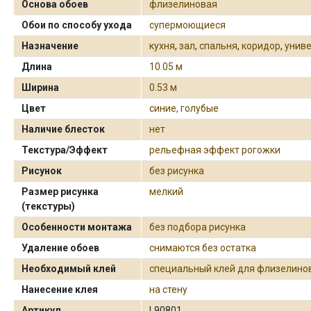
Основа обоев
флизелиновая
Обои по способу ухода
супермоющиеся
Назначение
кухня
,
зал
,
спальня
,
коридор
,
унив
Длина
10.05 м
Ширина
0.53 м
Цвет
синие, голубые
Наличие блесток
нет
Текстура/Эффект
рельефная эффект рогожки
Рисунок
без рисунка
Размер рисунка
мелкий
(текстуры)
Особенности монтажа
без подбора рисунка
Удаление обоев
снимаются без остатка
Необходимый клей
специальный клей для флизелино
Нанесение клея
на стену
Артикул
L90801