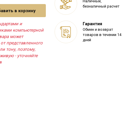
Наличный,
безналичный расчет
авить в корзину
ндартами и
Гарантия
Обмен и возврат
тиками компьютерной
товаров в течении 14
овара может
дней
 от представленного
ли тону, поэтому,
живую - уточняйте
в