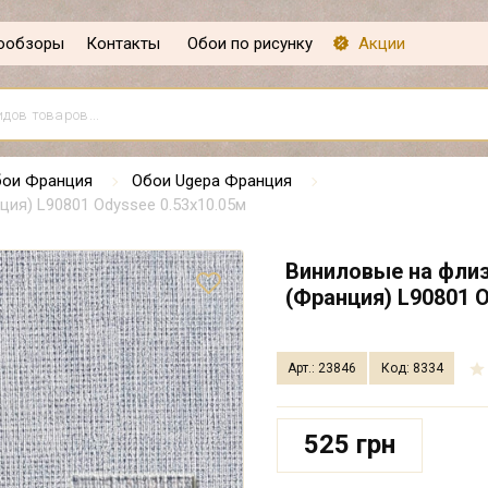
ообзоры
Контакты
Обои по рисунку
Акции
ои Франция
Обои Ugepa Франция
ия) L90801 Odyssee 0.53х10.05м
Виниловые на флиз
(Франция) L90801 O
Арт.: 23846
Код: 8334
525 грн