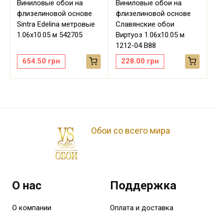
Виниловые обои на
Виниловые обои на
флизелиновой основе
флизелиновой основе
Sintra Edelina метровые
Славянские обои
м
1.06х10.05 м 542705
Виртуоз 1.06х10.05 м
1212-04 В88
654.50
грн
228.00
грн
Обои со всего мира
О нас
Поддержка
О компании
Оплата и доставка