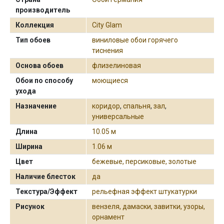
производитель
Коллекция
City Glam
Тип обоев
виниловые обои горячего
тиснения
Основа обоев
флизелиновая
Обои по способу
моющиеся
ухода
Назначение
коридор
,
спальня
,
зал
,
универсальные
Длина
10.05 м
Ширина
1.06 м
Цвет
бежевые, персиковые, золотые
Наличие блесток
да
Текстура/Эффект
рельефная эффект штукатурки
Рисунок
вензеля, дамаски, завитки, узоры,
орнамент