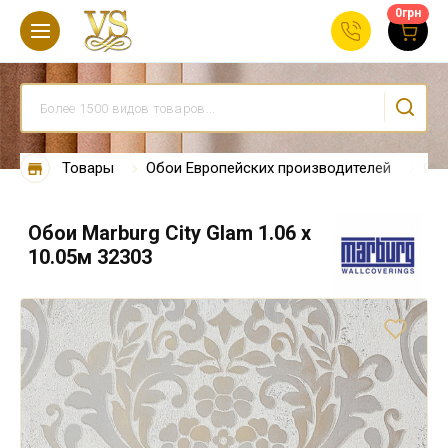
0
грн
Товары
Обои Европейских производителей
Обо
Обои Marburg City Glam 1.06 х
10.05м 32303