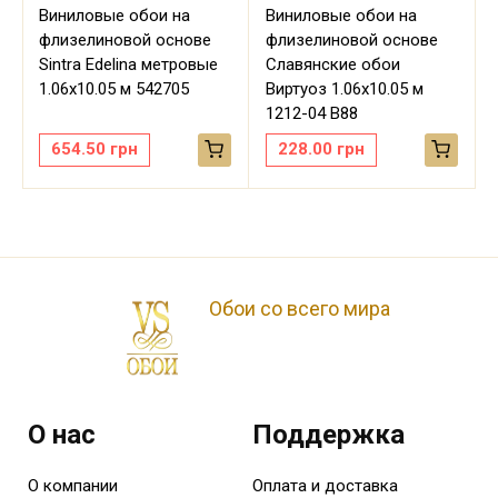
Виниловые обои на
Виниловые обои на
флизелиновой основе
флизелиновой основе
Sintra Edelina метровые
Славянские обои
м
1.06х10.05 м 542705
Виртуоз 1.06х10.05 м
1212-04 В88
654.50
грн
228.00
грн
Обои со всего мира
О нас
Поддержка
О компании
Оплата и доставка