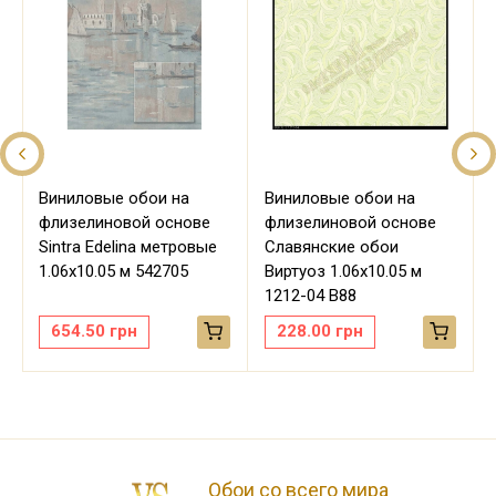
Виниловые обои на
Виниловые обои на
флизелиновой основе
флизелиновой основе
Sintra Edelina метровые
Славянские обои
м
1.06х10.05 м 542705
Виртуоз 1.06х10.05 м
1212-04 В88
654.50
грн
228.00
грн
Обои со всего мира