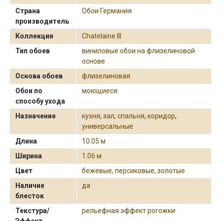
Страна
Обои Германия
производитель
Коллекция
Chatelaine III
Тип обоев
виниловые обои на флизелиновой
основе
Основа обоев
флизелиновая
Обои по
моющиеся
способу ухода
Назначение
кухня
,
зал
,
спальня
,
коридор
,
универсальные
Длина
10.05 м
Ширина
1.06 м
Цвет
бежевые, персиковые, золотые
Наличие
да
блесток
Текстура/
рельефная эффект рогожки
Эффект