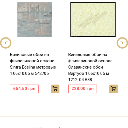
Виниловые обои на
Виниловые обои на
флизелиновой основе
флизелиновой основе
Sintra Edelina метровые
Славянские обои
м
1.06х10.05 м 542705
Виртуоз 1.06х10.05 м
1212-04 В88
654.50
грн
228.00
грн