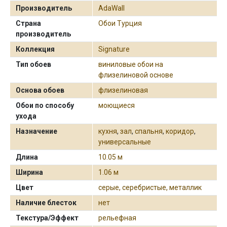
Производитель
AdaWall
Страна
Обои Турция
производитель
Коллекция
Signature
Тип обоев
виниловые обои на
флизелиновой основе
Основа обоев
флизелиновая
Обои по способу
моющиеся
ухода
Назначение
кухня
,
зал
,
спальня
,
коридор
,
универсальные
Длина
10.05 м
Ширина
1.06 м
Цвет
серые, серебристые, металлик
Наличие блесток
нет
Текстура/Эффект
рельефная