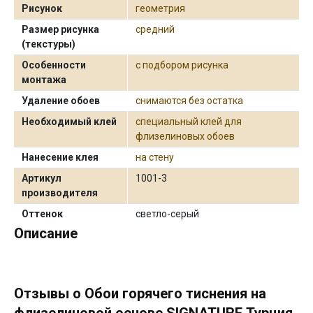
Рисунок
геометрия
Размер рисунка
средний
(текстуры)
Особенности
с подбором рисунка
монтажа
Удаление обоев
снимаются без остатка
Необходимый клей
специальный клей для
флизелиновых обоев
Нанесение клея
на стену
Артикул
1001-3
производителя
Оттенок
светло-серый
Описание
Отзывы о Обои горячего тиснения на
флизелиновой основе SIGNATURE Турция