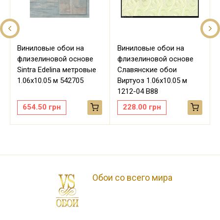
Виниловые обои на
Виниловые обои на
флизелиновой основе
флизелиновой основе
Sintra Edelina метровые
Славянские обои
м
1.06х10.05 м 542705
Виртуоз 1.06х10.05 м
1212-04 В88
654.50
грн
228.00
грн
Обои со всего мира