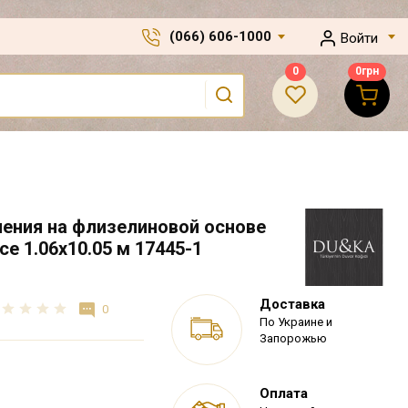
(066) 606-1000
Войти
0
0
грн
нения на флизелиновой основе
e 1.06х10.05 м 17445-1
Доставка
0
По Украине и
Запорожью
Оплата