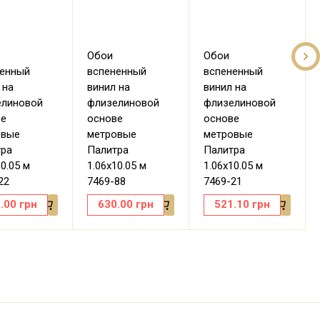
Обои
Обои
ненный
вспененный
вспененный
 на
винил на
винил на
елиновой
флизелиновой
флизелиновой
ве
основе
основе
овые
метровые
метровые
тра
Палитра
Палитра
10.05 м
1.06х10.05 м
1.06х10.05 м
22
7469-88
7469-21
.00
грн
630.00
грн
521.10
грн