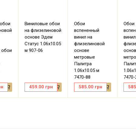
 обои
Виниловые обои
Обои
Обои
новой
на флизелиновой
вспененный
вспе
основе Эдем
винил на
винил
Статус 1.06х10.05
флизелиновой
флиз
 обои
м 907-06
основе
осно
метровые
метр
м
Палитра
Пали
8
1.06х10.05 м
1.06х
7470-88
7470-
рн
459.00
грн
585.00
грн
585