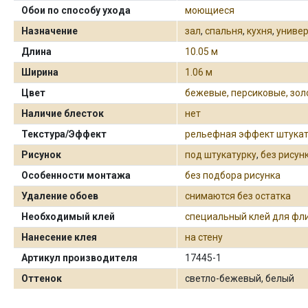
Обои по способу ухода
моющиеся
Назначение
зал
,
спальня
,
кухня
,
униве
Длина
10.05 м
Ширина
1.06 м
Цвет
бежевые, персиковые, зо
Наличие блесток
нет
Текстура/Эффект
рельефная эффект штука
Рисунок
под штукатурку
,
без рисун
Особенности монтажа
без подбора рисунка
Удаление обоев
снимаются без остатка
Необходимый клей
специальный клей для фл
Нанесение клея
на стену
Артикул производителя
17445-1
Оттенок
светло-бежевый, белый