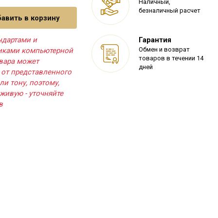
Наличный,
безналичный расчет
авить в корзину
ндартами и
Гарантия
Обмен и возврат
тиками компьютерной
товаров в течении 14
овара может
дней
 от представленного
ли тону, поэтому,
живую - уточняйте
в