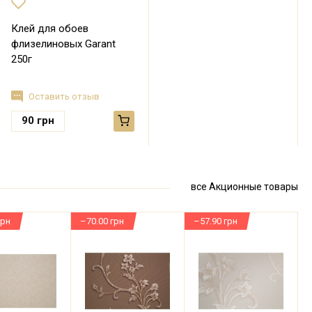
Клей для обоев
флизелиновых Garant
250г
Оставить отзыв
90
грн
все Акционные товары
грн
–70.00 грн
–57.90 грн
–