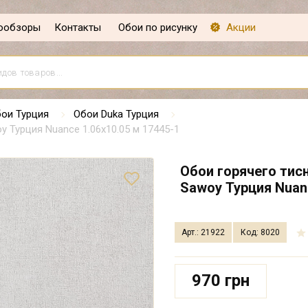
ообзоры
Контакты
Обои по рисунку
Акции
ои Турция
Обои Duka Турция
 Турция Nuance 1.06х10.05 м 17445-1
Обои горячего тис
Sawoy Турция Nuanc
Арт.: 21922
Код: 8020
970 грн