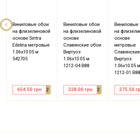
Виниловые обои
Виниловые обои
Виниловые
на флизелиновой
на флизелиновой
на флизели
основе Sintra
основе
основе
Edelina метровые
Славянские обои
метровые
1.06х10.05 м
Виртуоз
Славянские
542705
1.06х10.05 м
Виртуоз
1212-04 В88
1.06х10.05 
1212-01 В8
654.50
грн
228.00
грн
275.50
г