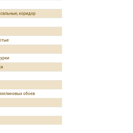
рсальные
,
коридор
лотые
турки
ка
изелиновых обоев