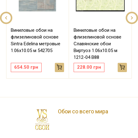
Виниловые обои на
Виниловые обои на
флизелиновой основе
флизелиновой основе
Sintra Edelina метровые
Славянские обои
м
1.06х10.05 м 542705
Виртуоз 1.06х10.05 м
1212-04 В88
654.50
грн
228.00
грн
Обои со всего мира