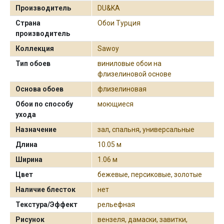
Производитель
DU&KA
Страна
Обои Турция
производитель
Коллекция
Sawoy
Тип обоев
виниловые обои на
флизелиновой основе
Основа обоев
флизелиновая
Обои по способу
моющиеся
ухода
Назначение
зал
,
спальня
,
универсальные
Длина
10.05 м
Ширина
1.06 м
Цвет
бежевые, персиковые, золотые
Наличие блесток
нет
Текстура/Эффект
рельефная
Рисунок
вензеля, дамаски, завитки,