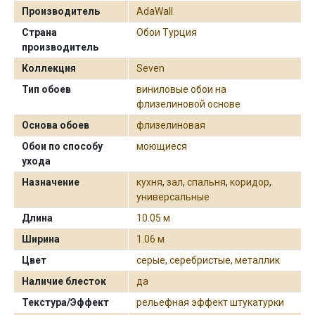
Производитель
AdaWall
Страна
Обои Турция
производитель
Коллекция
Seven
Тип обоев
виниловые обои на
флизелиновой основе
Основа обоев
флизелиновая
Обои по способу
моющиеся
ухода
Назначение
кухня
,
зал
,
спальня
,
коридор
,
универсальные
Длина
10.05 м
Ширина
1.06 м
Цвет
серые, серебристые, металлик
Наличие блесток
да
Текстура/Эффект
рельефная эффект штукатурки