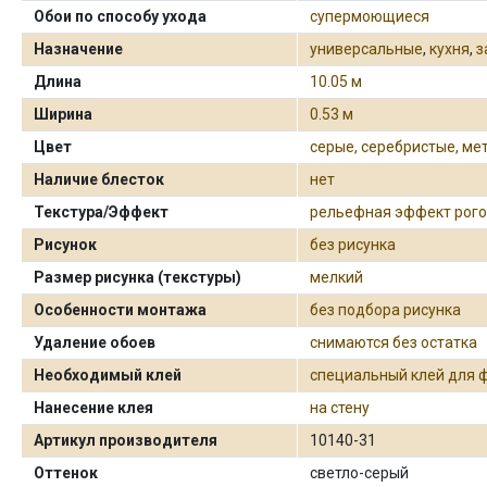
Обои по способу ухода
супермоющиеся
Назначение
универсальные
,
кухня
,
з
Длина
10.05 м
Ширина
0.53 м
Цвет
серые, серебристые, ме
Наличие блесток
нет
Текстура/Эффект
рельефная эффект рог
Рисунок
без рисунка
Размер рисунка (текстуры)
мелкий
Особенности монтажа
без подбора рисунка
Удаление обоев
снимаются без остатка
Необходимый клей
специальный клей для 
Нанесение клея
на стену
Артикул производителя
10140-31
Оттенок
светло-серый