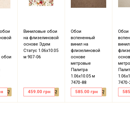
 обои
Виниловые обои
Обои
Обои
новой
на флизелиновой
вспененный
вспе
основе Эдем
винил на
винил
Статус 1.06х10.05
флизелиновой
флиз
 обои
м 907-06
основе
осно
метровые
метр
м
Палитра
Пали
8
1.06х10.05 м
1.06х
7470-88
7470-
рн
459.00
грн
585.00
грн
585