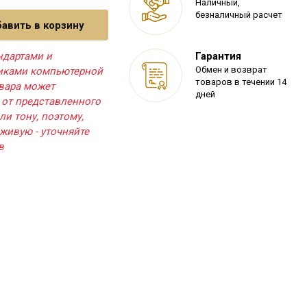
Наличный,
безналичный расчет
авить в корзину
ндартами и
Гарантия
Обмен и возврат
тиками компьютерной
товаров в течении 14
овара может
дней
 от представленного
ли тону, поэтому,
живую - уточняйте
в