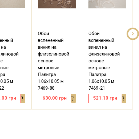
Обои
Обои
ненный
вспененный
вспененный
 на
винил на
винил на
елиновой
флизелиновой
флизелиновой
ве
основе
основе
овые
метровые
метровые
тра
Палитра
Палитра
10.05 м
1.06х10.05 м
1.06х10.05 м
22
7469-88
7469-21
.00
грн
630.00
грн
521.10
грн