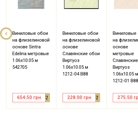
Виниловые обои
Виниловые обои
Виниловые
на флизелиновой
на флизелиновой
на флизели
основе Sintra
основе
основе
Edelina метровые
Славянские обои
метровые
1.06х10.05 м
Виртуоз
Славянские
542705
1.06х10.05 м
Виртуоз
1212-04 В88
1.06х10.05 
1212-01 В8
654.50
грн
228.00
грн
275.50
г