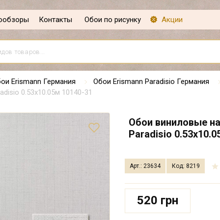
ообзоры
Контакты
Обои по рисунку
Акции
ои Erismann Германия
Обои Erismann Paradisio Германия
disio 0.53х10.05м 10140-31
Обои виниловые на
Paradisio 0.53х10.
Арт.: 23634
Код: 8219
520 грн