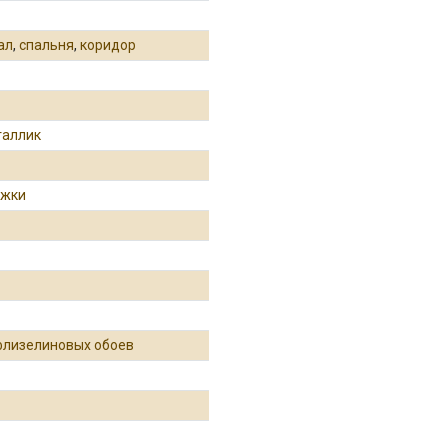
ал
,
спальня
,
коридор
таллик
ожки
флизелиновых обоев