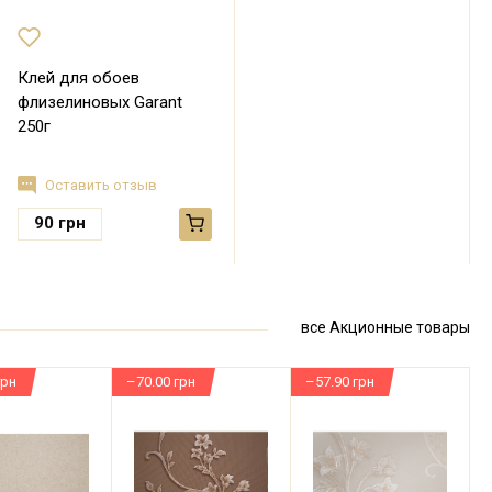
Клей для обоев
флизелиновых Garant
250г
Оставить отзыв
90
грн
все Акционные товары
грн
–70.00 грн
–57.90 грн
–