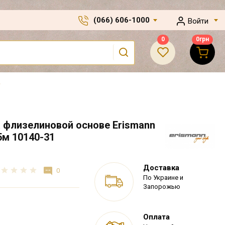
(066) 606-1000
Войти
0
0
грн
 флизелиновой основе Erismann
05м 10140-31
Доставка
0
По Украине и
Запорожью
Оплата