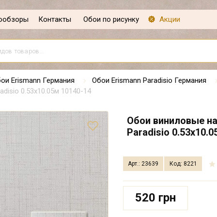
ообзоры
Контакты
Обои по рисунку
Акции
ои Erismann Германия
Обои Erismann Paradisio Германия
disio 0.53х10.05м 10140-14
Обои виниловые на
Paradisio 0.53х10.
Арт.: 23639
Код: 8221
520 грн