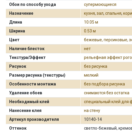
Обои по способу ухода
супермоющиеся
Назначение
кухня
,
зал
,
спальня
,
кор
Длина
10.05 м
Ширина
0.53 м
Цвет
бежевые, персиковые, 
Наличие блесток
нет
Текстура/Эффект
рельефная эффект рог
Рисунок
без рисунка
Размер рисунка (текстуры)
мелкий
Особенности монтажа
без подбора рисунка
Удаление обоев
снимаются без остатка
Необходимый клей
специальный клей для 
Нанесение клея
на стену
Артикул производителя
10140-14
Оттенок
светло-бежевый, кремо