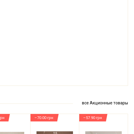
все Акционные товары
грн
–70.00 грн
–57.90 грн
–