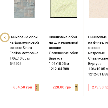
Виниловые обои
Виниловые обои
Виниловые
на флизелиновой
на флизелиновой
на флизели
основе Sintra
основе
основе
Edelina метровые
Славянские обои
метровые
1.06х10.05 м
Виртуоз
Славянские
542705
1.06х10.05 м
Виртуоз
1212-04 В88
1.06х10.05 
1212-01 В8
654.50
грн
228.00
грн
275.50
г