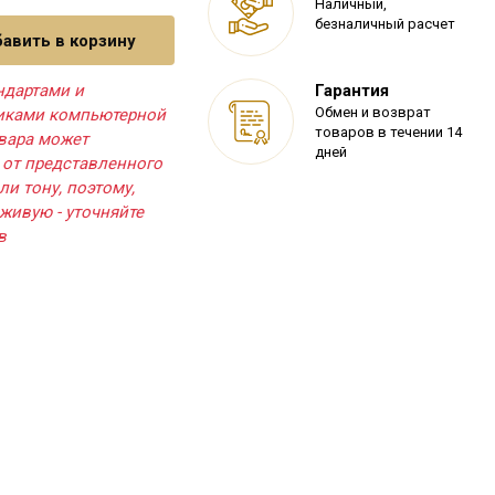
Наличный,
безналичный расчет
авить в корзину
ндартами и
Гарантия
Обмен и возврат
тиками компьютерной
товаров в течении 14
овара может
дней
 от представленного
ли тону, поэтому,
живую - уточняйте
в