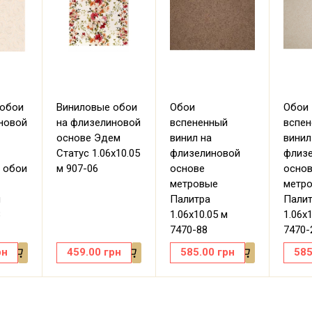
 обои
Виниловые обои
Обои
Обои
новой
на флизелиновой
вспененный
вспе
основе Эдем
винил на
винил
Статус 1.06х10.05
флизелиновой
флиз
 обои
м 907-06
основе
осно
метровые
метр
м
Палитра
Пали
8
1.06х10.05 м
1.06х
7470-88
7470-
рн
459.00
грн
585.00
грн
585