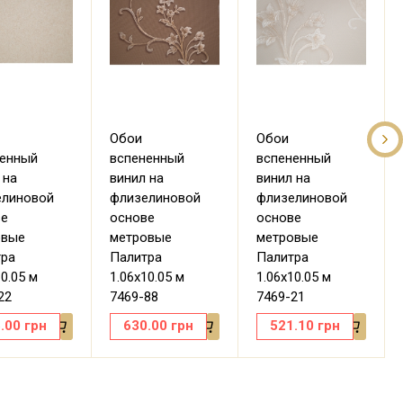
Обои
Обои
ненный
вспененный
вспененный
 на
винил на
винил на
елиновой
флизелиновой
флизелиновой
ве
основе
основе
овые
метровые
метровые
тра
Палитра
Палитра
10.05 м
1.06х10.05 м
1.06х10.05 м
22
7469-88
7469-21
.00
грн
630.00
грн
521.10
грн