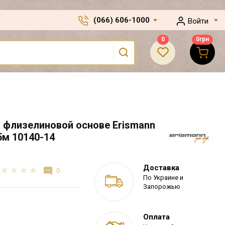
(066) 606-1000
Войти
0
0
грн
 флизелиновой основе Erismann
05м 10140-14
Доставка
0
По Украине и
Запорожью
Оплата