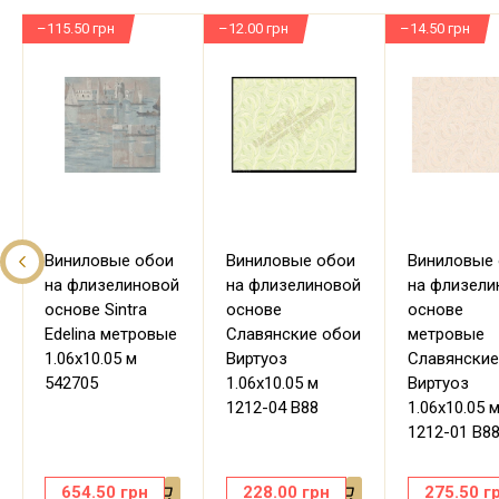
–115.50 грн
–12.00 грн
–14.50 грн
Виниловые обои
Виниловые обои
Виниловые
на флизелиновой
на флизелиновой
на флизели
основе Sintra
основе
основе
Edelina метровые
Славянские обои
метровые
1.06х10.05 м
Виртуоз
Славянские
542705
1.06х10.05 м
Виртуоз
1212-04 В88
1.06х10.05 
1212-01 В8
654.50
грн
228.00
грн
275.50
г