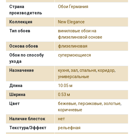
Страна
Обои Германия
производитель
Коллекция
New Elegance
Тип обоев
виниловые обои на
флизелиновой основе
Основа обоев
флизелиновая
Обои по способу
супермоющиеся
ухода
Назначение
кухня
,
зал
,
спальня
,
коридор
,
универсальные
Длина
10.05 м
Ширина
0.53 м
Цвет
бежевые, персиковые, золотые
,
коричневые
Наличие блесток
нет
Текстура/Эффект
рельефная