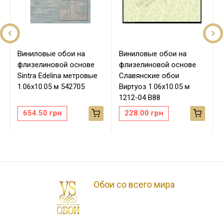
Виниловые обои на
Виниловые обои на
флизелиновой основе
флизелиновой основе
Sintra Edelina метровые
Славянские обои
м
1.06х10.05 м 542705
Виртуоз 1.06х10.05 м
1212-04 В88
654.50
грн
228.00
грн
Обои со всего мира