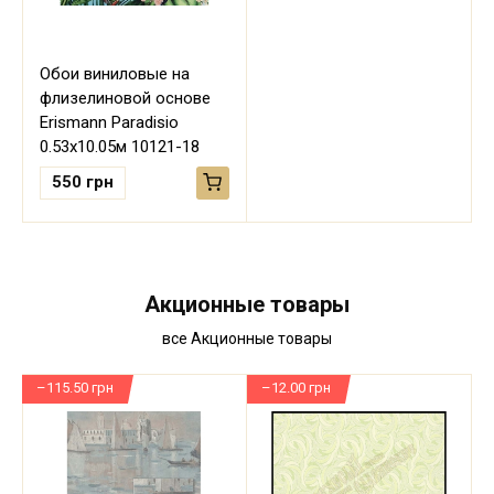
Обои виниловые на
флизелиновой основе
Erismann Paradisio
0.53х10.05м 10121-18
550
грн
Акционные товары
все Акционные товары
–115.50 грн
–12.00 грн
–