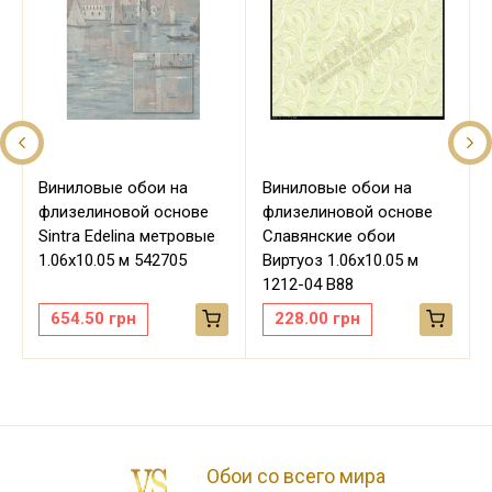
Виниловые обои на
Виниловые обои на
флизелиновой основе
флизелиновой основе
Sintra Edelina метровые
Славянские обои
м
1.06х10.05 м 542705
Виртуоз 1.06х10.05 м
1212-04 В88
654.50
грн
228.00
грн
Обои со всего мира