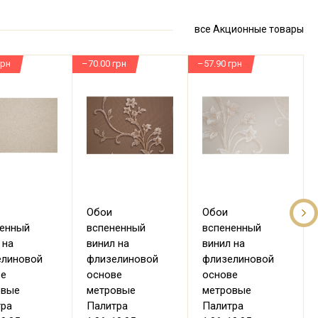
все Акционные товары
грн
–70.00 грн
–57.90 грн
–
Обои
Обои
ненный
вспененный
вспененный
 на
винил на
винил на
елиновой
флизелиновой
флизелиновой
ве
основе
основе
овые
метровые
метровые
тра
Палитра
Палитра