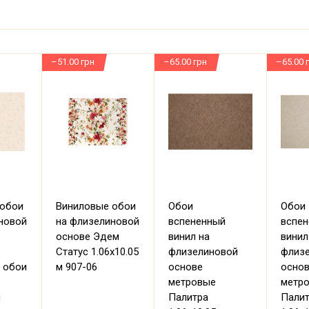
–51.00 грн
–65.00 грн
–65.00 
 обои
Виниловые обои
Обои
Обои
новой
на флизелиновой
вспененный
вспе
основе Эдем
винил на
винил
Статус 1.06х10.05
флизелиновой
флиз
 обои
м 907-06
основе
осно
метровые
метр
м
Палитра
Пали