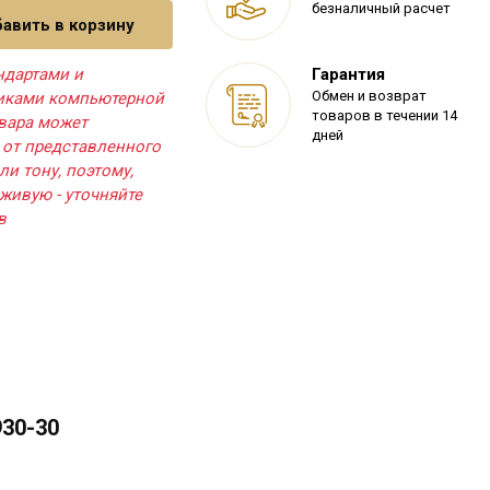
безналичный расчет
авить в корзину
ндартами и
Гарантия
Обмен и возврат
тиками компьютерной
товаров в течении 14
овара может
дней
 от представленного
ли тону, поэтому,
живую - уточняйте
в
930-30