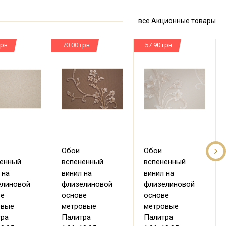
все Акционные товары
грн
–70.00 грн
–57.90 грн
–
Обои
Обои
ненный
вспененный
вспененный
 на
винил на
винил на
елиновой
флизелиновой
флизелиновой
ве
основе
основе
овые
метровые
метровые
тра
Палитра
Палитра