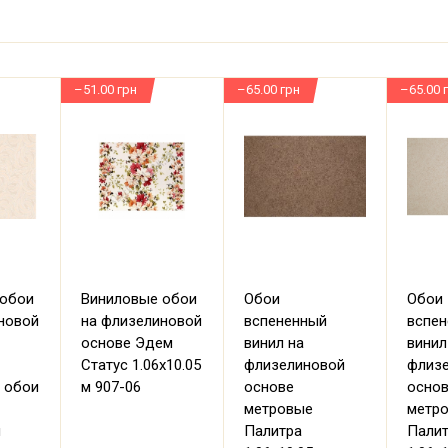
–51.00 грн
–65.00 грн
–65.00 
 обои
Виниловые обои
Обои
Обои
новой
на флизелиновой
вспененный
вспе
основе Эдем
винил на
винил
Статус 1.06х10.05
флизелиновой
флиз
 обои
м 907-06
основе
осно
метровые
метр
м
Палитра
Пали