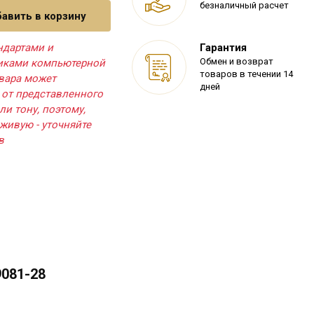
безналичный расчет
авить в корзину
ндартами и
Гарантия
Обмен и возврат
тиками компьютерной
товаров в течении 14
овара может
дней
 от представленного
ли тону, поэтому,
живую - уточняйте
в
9081-28