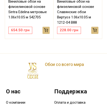
Виниловые обои на
Виниловые обои на
флизелиновой основе
флизелиновой основе
Sintra Edelina метровые
Славянские обои
м
1.06х10.05 м 542705
Виртуоз 1.06х10.05 м
1212-04 В88
654.50
грн
228.00
грн
Обои со всего мира
О нас
Поддержка
О компании
Оплата и доставка