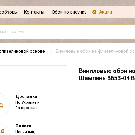
ообзоры
Контакты
Обои по рисунку
Акции
флизелиновой основе
Виниловые обои на флизелиновой осн
Виниловые обои на
Шампань 8653-04 В1
Доставка
По Украине и
Запорожью
Оплата
Наличный,