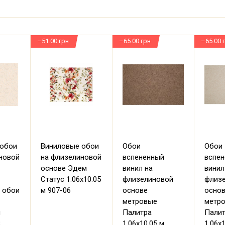
–51.00 грн
–65.00 грн
–65.00 
 обои
Виниловые обои
Обои
Обои
новой
на флизелиновой
вспененный
вспе
основе Эдем
винил на
винил
Статус 1.06х10.05
флизелиновой
флиз
 обои
м 907-06
основе
осно
метровые
метр
м
Палитра
Пали
8
1.06х10.05 м
1.06х