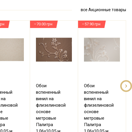
все Акционные товары
грн
–70.00 грн
–57.90 грн
–
Обои
Обои
ненный
вспененный
вспененный
 на
винил на
винил на
елиновой
флизелиновой
флизелиновой
ве
основе
основе
овые
метровые
метровые
тра
Палитра
Палитра
10.05 м
1.06х10.05 м
1.06х10.05 м