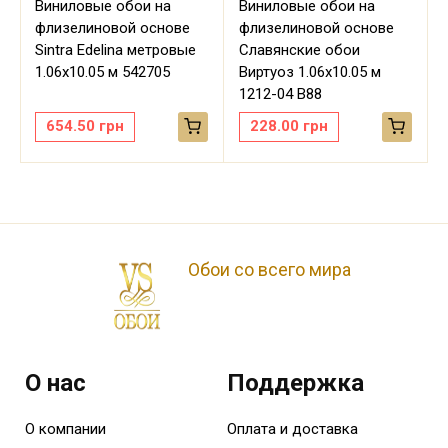
Виниловые обои на
Виниловые обои на
флизелиновой основе
флизелиновой основе
Sintra Edelina метровые
Славянские обои
м
1.06х10.05 м 542705
Виртуоз 1.06х10.05 м
1212-04 В88
654.50
грн
228.00
грн
Обои со всего мира
О нас
Поддержка
О компании
Оплата и доставка