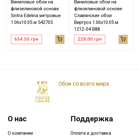
Виниловые обои на
Виниловые обои на
флизелиновой основе
флизелиновой основе
Sintra Edelina метровые
Славянские обои
м
1.06х10.05 м 542705
Виртуоз 1.06х10.05 м
1212-04 В88
654.50
грн
228.00
грн
Обои со всего мира
О нас
Поддержка
О компании
Оплата и доставка