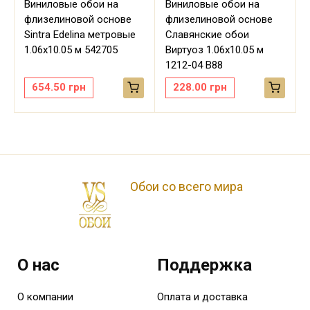
Виниловые обои на
Виниловые обои на
флизелиновой основе
флизелиновой основе
Sintra Edelina метровые
Славянские обои
м
1.06х10.05 м 542705
Виртуоз 1.06х10.05 м
1212-04 В88
654.50
грн
228.00
грн
Обои со всего мира
О нас
Поддержка
О компании
Оплата и доставка