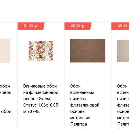
–51.00 грн
–65.00 грн
–65.00 
 обои
Виниловые обои
Обои
Обои
новой
на флизелиновой
вспененный
вспе
основе Эдем
винил на
винил
Статус 1.06х10.05
флизелиновой
флиз
 обои
м 907-06
основе
осно
метровые
метр
м
Палитра
Пали