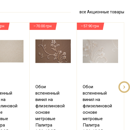
все Акционные товары
грн
–70.00 грн
–57.90 грн
–
Обои
Обои
ненный
вспененный
вспененный
 на
винил на
винил на
елиновой
флизелиновой
флизелиновой
ве
основе
основе
овые
метровые
метровые
тра
Палитра
Палитра