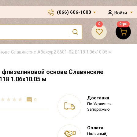
(066) 606-1000
Войти
0
0
грн
ове Славянские Абажур2 8601-02 В118 1.06х10.05 м
 флизелиновой основе Славянские
18 1.06х10.05 м
Доставка
0
По Украине и
Запорожью
Оплата
Наличный,