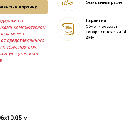
безналичный расчет
авить в корзину
ндартами и
Гарантия
Обмен и возврат
тиками компьютерной
товаров в течении 14
овара может
дней
 от представленного
ли тону, поэтому,
живую - уточняйте
в
6х10.05 м