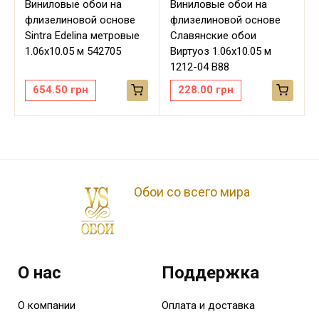
Виниловые обои на
Виниловые обои на
флизелиновой основе
флизелиновой основе
Sintra Edelina метровые
Славянские обои
м
1.06х10.05 м 542705
Виртуоз 1.06х10.05 м
1212-04 В88
654.50
грн
228.00
грн
Обои со всего мира
О нас
Поддержка
О компании
Оплата и доставка