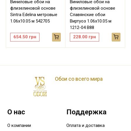
Виниловые обои на
Виниловые обои на
флизелиновой основе
флизелиновой основе
Sintra Edelina метровые
Славянские обои
м
1.06х10.05 м 542705
Виртуоз 1.06х10.05 м
1212-04 В88
654.50
грн
228.00
грн
Обои со всего мира
О нас
Поддержка
О компании
Оплата и доставка