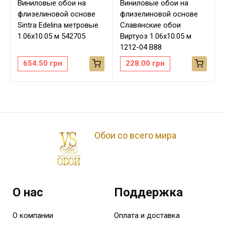
Виниловые обои на
Виниловые обои на
флизелиновой основе
флизелиновой основе
Sintra Edelina метровые
Славянские обои
м
1.06х10.05 м 542705
Виртуоз 1.06х10.05 м
1212-04 В88
654.50
грн
228.00
грн
Обои со всего мира
О нас
Поддержка
О компании
Оплата и доставка