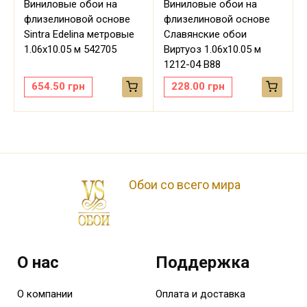
Виниловые обои на
Виниловые обои на
флизелиновой основе
флизелиновой основе
Sintra Edelina метровые
Славянские обои
м
1.06х10.05 м 542705
Виртуоз 1.06х10.05 м
1212-04 В88
654.50
грн
228.00
грн
Обои со всего мира
О нас
Поддержка
О компании
Оплата и доставка