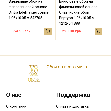
Виниловые обои на
Виниловые обои на
флизелиновой основе
флизелиновой основе
Sintra Edelina метровые
Славянские обои
м
1.06х10.05 м 542705
Виртуоз 1.06х10.05 м
1212-04 В88
654.50
грн
228.00
грн
Обои со всего мира
О нас
Поддержка
О компании
Оплата и доставка