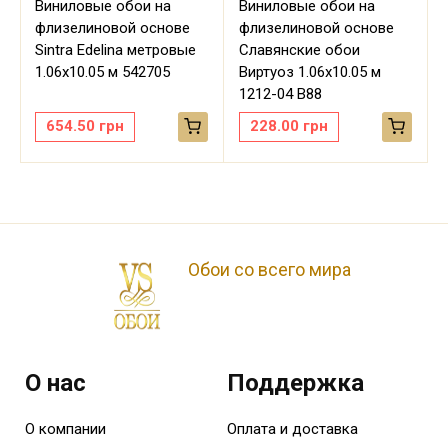
Виниловые обои на
Виниловые обои на
флизелиновой основе
флизелиновой основе
Sintra Edelina метровые
Славянские обои
м
1.06х10.05 м 542705
Виртуоз 1.06х10.05 м
1212-04 В88
654.50
грн
228.00
грн
Обои со всего мира
О нас
Поддержка
О компании
Оплата и доставка