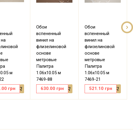
Обои
Обои
ненный
вспененный
вспененный
 на
винил на
винил на
елиновой
флизелиновой
флизелиновой
ве
основе
основе
овые
метровые
метровые
тра
Палитра
Палитра
10.05 м
1.06х10.05 м
1.06х10.05 м
22
7469-88
7469-21
.00
грн
630.00
грн
521.10
грн