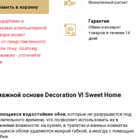
безналичный расчет
авить в корзину
ндартами и
Гарантия
Обмен и возврат
тиками компьютерной
товаров в течении 14
овара может
дней
 от представленного
ли тону, поэтому,
живую - уточняйте
в
ажной основе Decoration VI Sweet Home
оющиеся водостойкие обои
, которые не разрушаются под
лительного времени, что позволяет использовать их в
иями влажности: на кухнях, в туалетах и ванных комнатах.
ющихся обоев удаляются мокрой губкой, а иногда с помощью
бки.