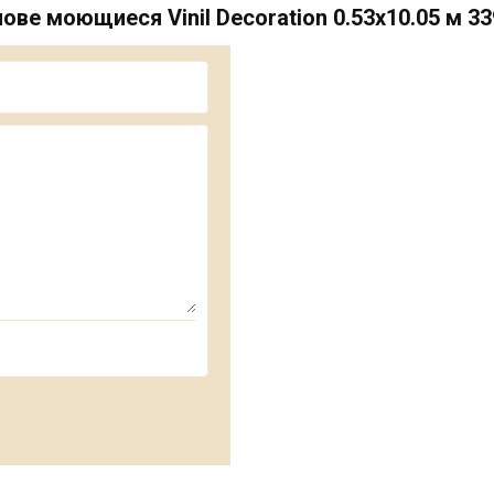
е моющиеся Vinil Decoration 0.53х10.05 м 3
горячего тиснения на бума
Обои VS по 