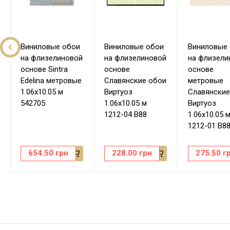
Виниловые обои
Виниловые обои
Виниловые
на флизелиновой
на флизелиновой
на флизели
основе Sintra
основе
основе
Edelina метровые
Славянские обои
метровые
1.06х10.05 м
Виртуоз
Славянские
542705
1.06х10.05 м
Виртуоз
1212-04 В88
1.06х10.05 
1212-01 В8
654.50
грн
228.00
грн
275.50
г