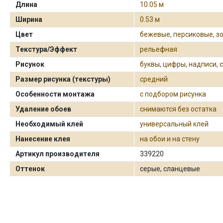
Длина
10.05 м
Ширина
0.53 м
Цвет
бежевые, персиковые, з
Текстура/Эффект
рельефная
Рисунок
буквы, цифры, надписи, 
Размер рисунка (текстуры)
средний
Особенности монтажа
с подбором рисунка
Удаление обоев
снимаются без остатка
Необходимый клей
универсальный клей
Нанесение клея
на обои и на стену
Артикул производителя
339220
Оттенок
серые, сланцевые