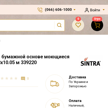
(066) 606-1000
Войти
0
0
грн
0
а бумажной основе моющиеся
53х10.05 м 339220
Доставка
0
По Украине и
Запорожью
Оплата
Наличный,