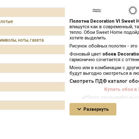
Полотна Decoration VI Sweet
олотые
впишутся как в современный, та
тепло. Обои Sweet Home подойд
хотите выделить.
символы, ноты, газета
Рисунок обойных полотен - это 
Фоновый цвет
обоев Decorati
гармонично сочетается с оттенк
Моно или в комбинации с други
будут выгодно смотреться в л
Смотреть ПДФ каталог обоев
Купить обои в
✔️Легко заказывайте выс
доставкой.
Развернуть
✔️Вы также сами можете 
флизелиновой основе Sintr
✔️Воспользуйтесь нашим 
обои для создания непов
Не упустите возможнос