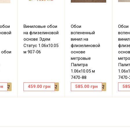
 обои
Виниловые обои
Обои
Обои
новой
на флизелиновой
вспененный
вспе
основе Эдем
винил на
винил
Статус 1.06х10.05
флизелиновой
флиз
 обои
м 907-06
основе
осно
метровые
метр
м
Палитра
Пали
8
1.06х10.05 м
1.06х
7470-88
7470-
рн
459.00
грн
585.00
грн
585