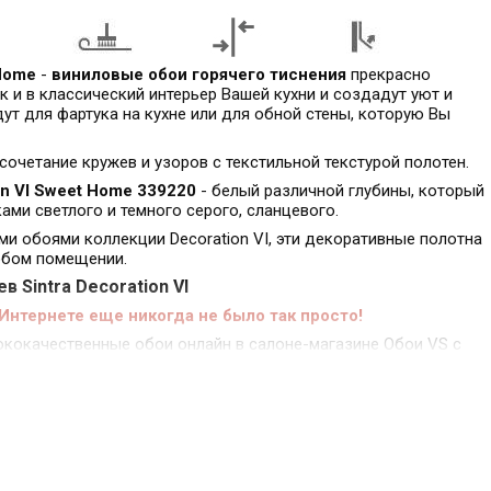
 Home
-
виниловые обои горячего тиснения
прекрасно
к и в классический интерьер Вашей кухни и создадут уют и
ут для фартука на кухне или для обной стены, которую Вы
сочетание кружев и узоров с текстильной текстурой полотен.
on VI Sweet Home 339220
- белый различной глубины, который
ами светлого и темного серого, сланцевого.
ми обоями коллекции Decoration VI, эти декоративные полотна
юбом помещении.
 Sintra Decoration VI
 Интернете еще никогда не было так просто!
ококачественные обои онлайн в салоне-магазине Обои VS с
посмотреть, выбрать и забрать виниловые обои на
a Decoration VI.
широким ассортиментом продукции и заказывайте рулонные
торимого интерьера в Вашем помещении.
ть купить обои SINTRA 339220 0,53х10 м виниловые