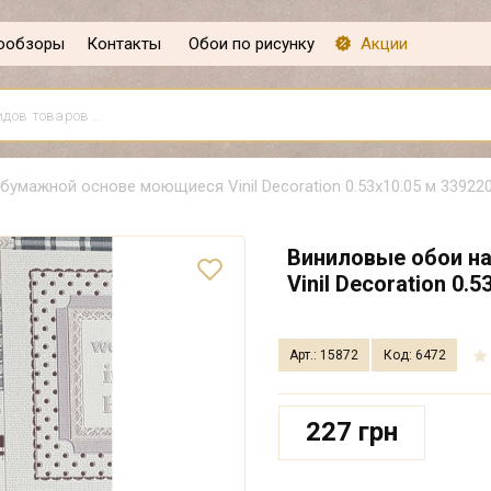
ообзоры
Контакты
Обои по рисунку
Акции
бумажной основе моющиеся Vinil Decoration 0.53х10.05 м 33922
Виниловые обои н
Vinil Decoration 0.
Арт.: 15872
Код: 6472
227 грн