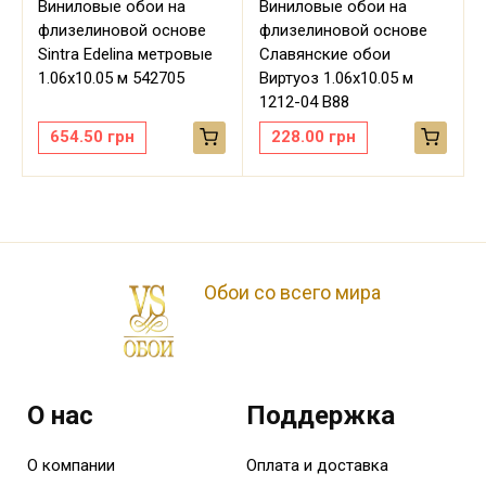
Виниловые обои на
Виниловые обои на
флизелиновой основе
флизелиновой основе
Sintra Edelina метровые
Славянские обои
м
1.06х10.05 м 542705
Виртуоз 1.06х10.05 м
1212-04 В88
654.50
грн
228.00
грн
Обои со всего мира
О нас
Поддержка
О компании
Оплата и доставка