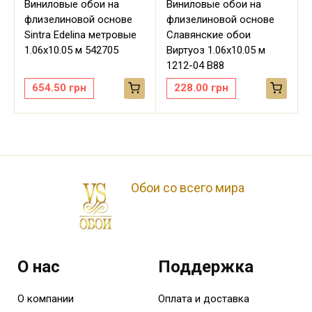
Виниловые обои на
Виниловые обои на
флизелиновой основе
флизелиновой основе
Sintra Edelina метровые
Славянские обои
м
1.06х10.05 м 542705
Виртуоз 1.06х10.05 м
1212-04 В88
654.50
грн
228.00
грн
Обои со всего мира
О нас
Поддержка
О компании
Оплата и доставка