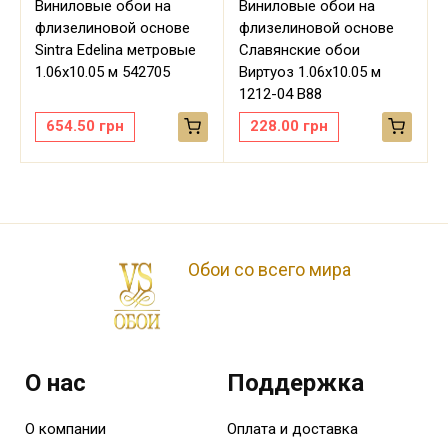
Виниловые обои на
Виниловые обои на
флизелиновой основе
флизелиновой основе
Sintra Edelina метровые
Славянские обои
м
1.06х10.05 м 542705
Виртуоз 1.06х10.05 м
1212-04 В88
654.50
грн
228.00
грн
Обои со всего мира
О нас
Поддержка
О компании
Оплата и доставка