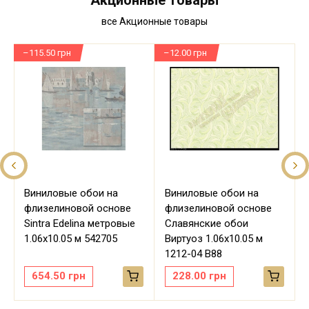
Акционные товары
все Акционные товары
–115.50 грн
–12.00 грн
–
Виниловые обои на
Виниловые обои на
флизелиновой основе
флизелиновой основе
Sintra Edelina метровые
Славянские обои
м
1.06х10.05 м 542705
Виртуоз 1.06х10.05 м
1212-04 В88
654.50
грн
228.00
грн