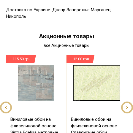
Доставка по Украине:
Днепр
Запорожье
Марганец
Никополь
Акционные товары
все Акционные товары
–115.50 грн
–12.00 грн
–
Виниловые обои на
Виниловые обои на
флизелиновой основе
флизелиновой основе
Sintra Edelina метровые
Славянские обои