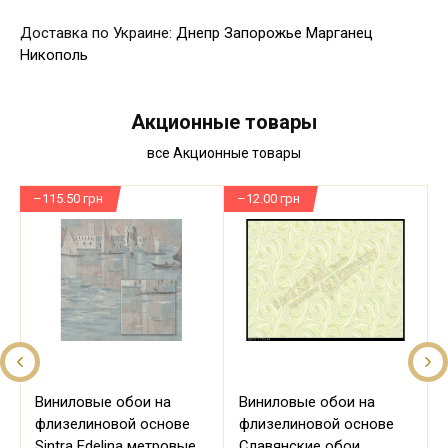
Доставка по Украине:
Днепр
Запорожье
Марганец
Никополь
Акционные товары
все Акционные товары
–115.50 грн
–12.00 грн
–
Виниловые обои на
Виниловые обои на
флизелиновой основе
флизелиновой основе
Sintra Edelina метровые
Славянские обои