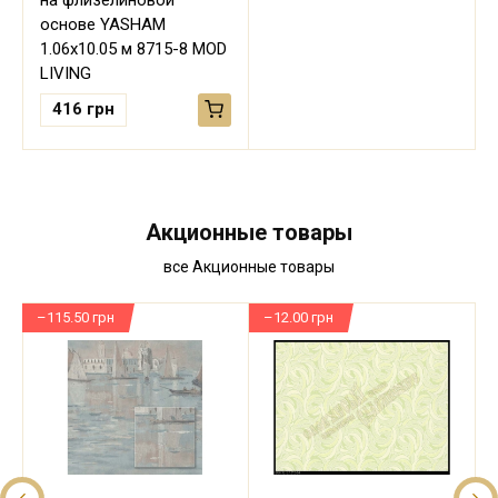
на флизелиновой
основе YASHAM
1.06х10.05 м 8715-8 MOD
LIVING
416
грн
Акционные товары
все Акционные товары
–115.50 грн
–12.00 грн
–