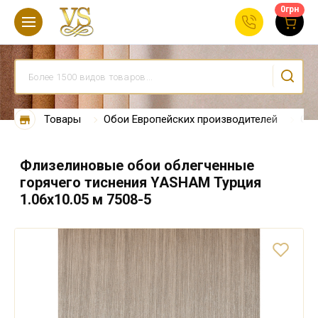
0
грн
Товары
Обои Европейских производителей
Обо
Флизелиновые обои облегченные
горячего тиснения YASHAM Турция
1.06х10.05 м 7508-5