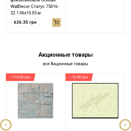
флизелиновой основе
WallDecor Статус 75016-
22 1.06х10.05 м
626.35
грн
Акционные товары
все Акционные товары
–115.50 грн
–12.00 грн
–