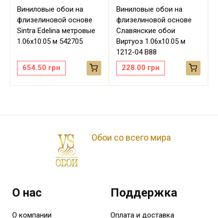
Виниловые обои на
Виниловые обои на
флизелиновой основе
флизелиновой основе
Sintra Edelina метровые
Славянские обои
м
1.06х10.05 м 542705
Виртуоз 1.06х10.05 м
1212-04 В88
654.50
грн
228.00
грн
Обои со всего мира
О нас
Поддержка
О компании
Оплата и доставка