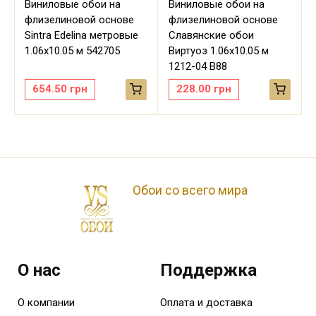
Виниловые обои на
Виниловые обои на
флизелиновой основе
флизелиновой основе
Sintra Edelina метровые
Славянские обои
м
1.06х10.05 м 542705
Виртуоз 1.06х10.05 м
1212-04 В88
654.50
грн
228.00
грн
Обои со всего мира
О нас
Поддержка
О компании
Оплата и доставка