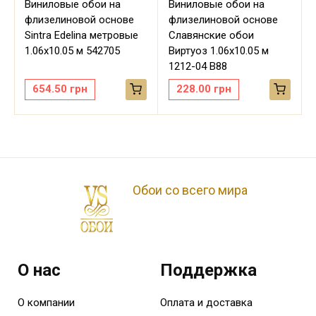
Виниловые обои на
Виниловые обои на
флизелиновой основе
флизелиновой основе
Sintra Edelina метровые
Славянские обои
м
1.06х10.05 м 542705
Виртуоз 1.06х10.05 м
1212-04 В88
654.50
грн
228.00
грн
Обои со всего мира
О нас
Поддержка
О компании
Оплата и доставка