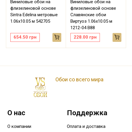
Виниловые обои на
Виниловые обои на
флизелиновой основе
флизелиновой основе
Sintra Edelina метровые
Славянские обои
м
1.06х10.05 м 542705
Виртуоз 1.06х10.05 м
1212-04 В88
654.50
грн
228.00
грн
Обои со всего мира
О нас
Поддержка
О компании
Оплата и доставка